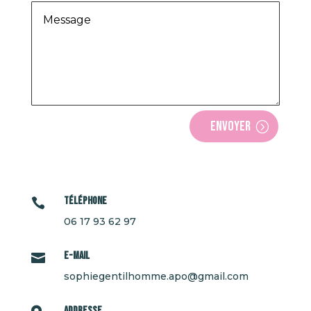
Envoyer
Téléphone

06 17 93 62 97
E-mail

sophiegentilhomme.apo@gmail.com
Addresse